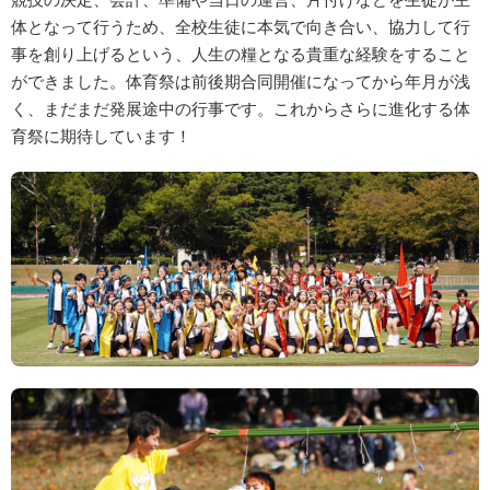
お問合せ・アクセス
採用情報
体となって行うため、全校生徒に本気で向き合い、協力して行
事を創り上げるという、人生の糧となる貴重な経験をすること
ができました。体育祭は前後期合同開催になってから年月が浅
English
く、まだまだ発展途中の行事です。これからさらに進化する体
育祭に期待しています！