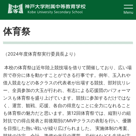
ホーム
Menu
学校概要
体育祭
本校の特徴
（2024年度体育祭実行委員長より）
学校生活
本校の体育祭は近年陸上競技場を借りて開催しており、広い場
所で存分に体を動かすことができる行事です。例年、玉入れや
借人競走などの各クラスの代表者が出場する競技、部対抗リレ
入学案内
ー、全員参加の大玉が行われ、有志による応援団のパフォーマ
ンスも体育祭を盛り上げています。競技に参加するだけではな
教育研究
く、運営、観戦、応援、各自の得意なことに全力になれること
も体育祭の魅力だと思います。第12回体育祭では、縦割りの組
対抗での得点発表と前後期別のMVPクラスの表彰を行い、優勝
在校生・保護者・
卒業生・地域の方へ
を目指した熱い戦いが繰り広げられました。 実施体制の考案、
競技の決定、会計、準備や当日の運営、片付けなどを生徒が主