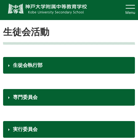
ホーム
Menu
学校概要
生徒会活動
本校の特徴
学校生活
生徒会執行部
入学案内
専門委員会
教育研究
在校生・保護者・
卒業生・地域の方へ
実行委員会