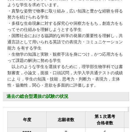
ような学⽣を求めています。
・真摯な姿勢で物事に取り組み，広い知識と豊かな経験を得る
努⼒を続けられる学⽣
・多様な⽣命現象に対する探究⼼や洞察⼒をもち，創造⼒をも
ってその仕組みを理解しようとする学⽣
・国際社会における協調的な科学の発展の重要性を理解し，共
通⾔語として⽤いられる英語での表現⼒・コミュニケーション
能⼒ を有する学⽣
・⽣物学の知識と実験・観察⼿法を⾝につけ，かつ応⽤⼒をも
って課題の解決に努める学⽣
以上のような学⽣を選抜するために，理学部⽣物学科では書
類審査，⼩論⽂，⾯接・⼝頭試問，⼤学⼊学共通テストの成績
によ り，学⽣の知識・技能，思考⼒・判断⼒・表現⼒，主体
性・協働性，関⼼・意欲を多⾯的に評価します。
過去の総合型選抜の試験の状況
第１次選考
年度
志願者数
合格者数