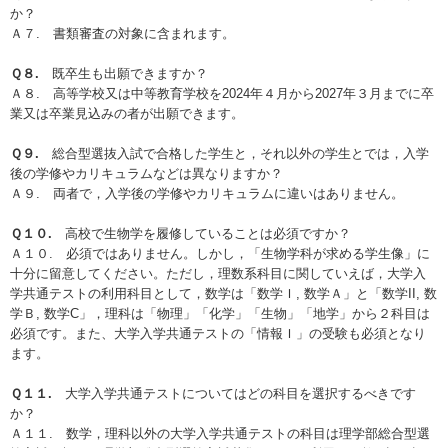
か？
Ａ７. 書類審査の対象に含まれます。
Ｑ８.
既卒⽣も出願できますか？
Ａ８. ⾼等学校⼜は中等教育学校を2024年４⽉から2027年３⽉までに卒
業⼜は卒業⾒込みの者が出願できます。
Ｑ９.
総合型選抜⼊試で合格した学⽣と，それ以外の学⽣とでは，⼊学
後の学修やカリキュラムなどは異なりますか？
Ａ９. 両者で，⼊学後の学修やカリキュラムに違いはありません。
Ｑ１０.
⾼校で⽣物学を履修していることは必須ですか？
Ａ１０. 必須ではありません。しかし，「⽣物学科が求める学⽣像」に
⼗分に留意してください。ただし，理数系科⽬に関していえば，⼤学⼊
学共通テストの利⽤科⽬として，数学は「数学Ｉ, 数学Ａ」と「数学II, 数
学Ｂ, 数学C」，理科は「物理」「化学」「⽣物」「地学」から２科⽬は
必須です。また、⼤学⼊学共通テストの「情報Ｉ」の受験も必須となり
ます。
Ｑ１１.
⼤学⼊学共通テストについてはどの科⽬を選択するべきです
か？
Ａ１１. 数学，理科以外の⼤学⼊学共通テストの科⽬は理学部総合型選