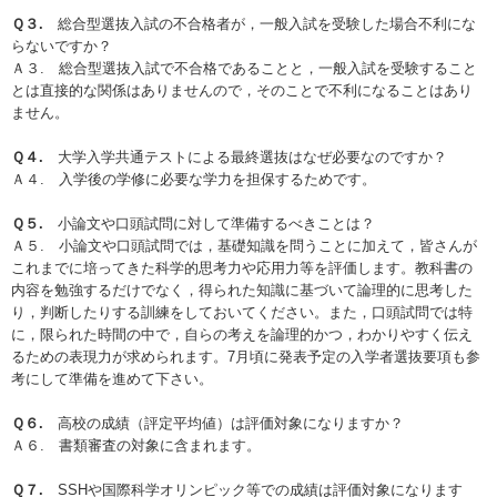
Ｑ３.
総合型選抜⼊試の不合格者が，⼀般⼊試を受験した場合不利にな
らないですか？
Ａ３. 総合型選抜⼊試で不合格であることと，⼀般⼊試を受験すること
とは直接的な関係はありませんので，そのことで不利になることはあり
ません。
Ｑ４.
⼤学⼊学共通テストによる最終選抜はなぜ必要なのですか？
Ａ４. ⼊学後の学修に必要な学⼒を担保するためです。
Ｑ５.
⼩論⽂や⼝頭試問に対して準備するべきことは？
Ａ５. ⼩論⽂や⼝頭試問では，基礎知識を問うことに加えて，皆さんが
これまでに培ってきた科学的思考⼒や応⽤⼒等を評価します。教科書の
内容を勉強するだけでなく，得られた知識に基づいて論理的に思考した
り，判断したりする訓練をしておいてください。また，⼝頭試問では特
に，限られた時間の中で，⾃らの考えを論理的かつ，わかりやすく伝え
るための表現⼒が求められます。7⽉頃に発表予定の⼊学者選抜要項も参
考にして準備を進めて下さい。
Ｑ６.
⾼校の成績（評定平均値）は評価対象になりますか？
Ａ６. 書類審査の対象に含まれます。
Ｑ７.
SSHや国際科学オリンピック等での成績は評価対象になります