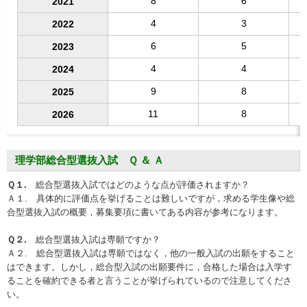
8
6
2021
4
3
2022
6
5
2023
4
4
2024
9
8
2025
11
8
2026
理学部総合型選抜入試 Ｑ ＆ Ａ
Ｑ１.
総合型選抜⼊試ではどのような点が評価されますか？
Ａ１. 具体的に評価点を挙げることは難しいですが，求める学⽣像や総
合型選抜⼊試の概要，募集要項に書いてある内容が参考になります。
Ｑ２.
総合型選抜⼊試は専願ですか？
Ａ２. 総合型選抜⼊試は専願ではなく，他の一般入試の出願をすること
はできます。しかし，総合型入試の出願要件に，合格した場合は入学す
ることを確約できる者と言うことが挙げられているので注意してくださ
い。