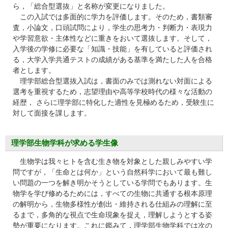
ら，「総合型選抜」と名称が変更になりました。
この⼊試では多⾯的に学⼒を評価します。そのため，書類審
査，⼩論⽂，⼝頭試問により，学⽣の思考⼒・判断⼒・表現⼒
や学習意欲・主体性などに重きをおいて選抜します。そして，
⼊学後の学修に必要な「知識・技能」を有していると評価され
る，⼤学⼊学共通テストの成績がある基準を満たした⼈を合格
者とします。
理学部総合型選抜⼊試は，書⾯のみでは測れない対⾯による
選考を重視するため，志望理由や⾼等学校時代の様々な活動の
経歴， さらに理学部に特化した適性を⾒極めるため，受験⽣に
対して⾯接を課します。
理学部⽣物学科が求める学⽣像
⽣物学は我々ヒトを含む⽣き物を対象とした親しみやすい学
問ですが，「⽣命とは何か」という⾃然科学において最も難し
い問題の⼀つを解き明かそうとしている学問でもあります。⽣
物学を学び修めるためには，すべての⽣物に共通する根本原理
の解明から，⽣物多様性が創出・維持される仕組みの理解に⾄
るまで，多⾓的な視点で⽣命現象を捉え，理解しようとする姿
勢が重要になります。これに鑑みて，理学部⽣物学科では次の