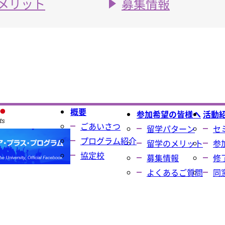
メリット
募集情報
概要
参加希望の皆様へ
活動
ごあいさつ
留学パターン
セ
プログラム紹介
留学のメリット
参
協定校
募集情報
修
よくあるご質問
同